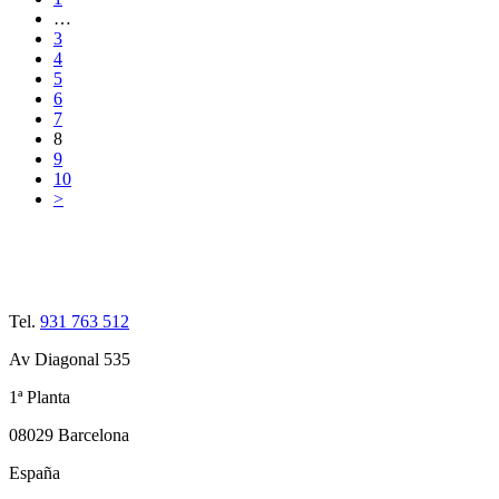
…
3
4
5
6
7
8
9
10
>
Tel.
931 763 512
Av Diagonal 535
1ª Planta
08029 Barcelona
España