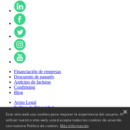
Financiación de empresas
Descuento de pagarés
Anticipo de facturas
Confirming
Blog
Aviso Legal
Política de Privacidad
×
Política de Cookies
Este sitio web usa cookies para mejorar la experiencia del usuario. Al
Condiciones contractuales
utilizar nuestro sitio web, usted acepta todas las cookies de acuerdo
Tarifas
con nuestra Política de cookies.
Más información
Preguntas Frecuentes