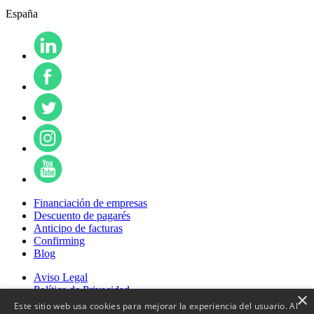
España
Financiación de empresas
Descuento de pagarés
Anticipo de facturas
Confirming
Blog
Aviso Legal
Política de Privacidad
×
Política de Cookies
Este sitio web usa cookies para mejorar la experiencia del usuario. Al