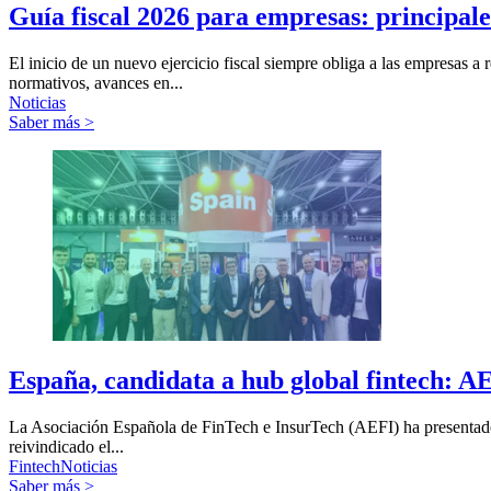
Guía fiscal 2026 para empresas: principal
El inicio de un nuevo ejercicio fiscal siempre obliga a las empresas a
normativos, avances en...
Noticias
Saber más >
España, candidata a hub global fintech: A
La Asociación Española de FinTech e InsurTech (AEFI) ha presentado 
reivindicado el...
Fintech
Noticias
Saber más >