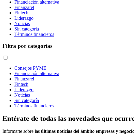
Financiación alternativa
Finanzarel
Fintech
Liderazgo
Noticias
Sin categoría
Términos financieros
Filtra por categorías
Consejos PYME
Financiación alternativa
Finanzarel
Fintech
Liderazgo
Noticias
Sin categoría
Términos financieros
Entérate de todas las novedades que ocurre
Informarte sobre las
últimas noticias del ámbito empresas y negoci