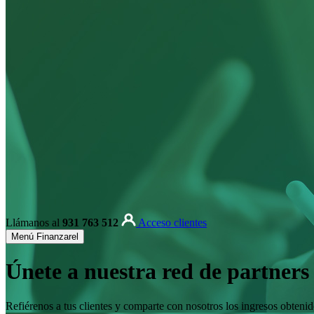
Llámanos al
931 763 512
Acceso clientes
Menú Finanzarel
Únete a nuestra red de partners
Refiérenos a tus clientes y comparte con nosotros los ingresos obteni