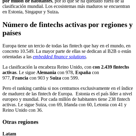
por millón de habitantes
, por lo que se ha quedado fuera de la
clasificación mundial. Los ecosistemas más maduros se encuentran
en Estonia, Singapur y Suiza
.
Número de fintechs activas por regiones y
países
Europa tiene un tercio de todas las fintech que hay en el mundo, en
concreto 10.549. La mayor parte de ellas se dedican al B2B o están
orientadas a las
embedded finance solutions
.
La clasificación la encabeza Reino Unido, con
con 2.439 fintechs
activas
. Le sigue
Alemania
con 978,
España
con
977,
Francia
con 903 y
Suiza
con 599.
Pero el ranking cambia si nos centramos exclusivamente en el índice
de madurez de las fintech de Europa. Estonia es el país líder a nivel
europeo y mundial. Por cada millón de habitantes tiene 238 fintech
activas. Le sigue Suiza, con 69, Irlanda con 60, Letonia con 41 y
Reino Unido con 36.
Otras regiones
Latam