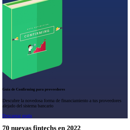
Guía de Confirming para proveedores
Descubre la novedosa forma de financiamiento a tus proveedores
alejado del sistema bancario
Descargar gratis
70 nuevas fintechs en 2022