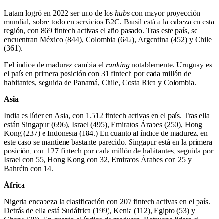
Latam logró en 2022 ser uno de los
hubs
con mayor proyección
mundial, sobre todo en servicios B2C. Brasil está a la cabeza en esta
región, con 869 fintech activas el año pasado. Tras este país, se
encuentran México (844), Colombia (642), Argentina (452) y Chile
(361).
Eel índice de madurez cambia el
ranking
notablemente. Uruguay es
el país en primera posición con 31 fintech por cada millón de
habitantes, seguida de Panamá, Chile, Costa Rica y Colombia.
Asia
India es líder en Asia, con 1.512 fintech activas en el país. Tras ella
están Singapur (696), Israel (495), Emiratos Árabes (250), Hong
Kong (237) e Indonesia (184.) En cuanto al índice de madurez, en
este caso se mantiene bastante parecido. Singapur está en la primera
posición, con 127 fintech por cada millón de habitantes, seguida por
Israel con 55, Hong Kong con 32, Emiratos Árabes con 25 y
Bahréin con 14.
África
Nigeria encabeza la clasificación con 207 fintech activas en el país.
Detrás de ella está Sudáfrica (199), Kenia (112), Egipto (53) y