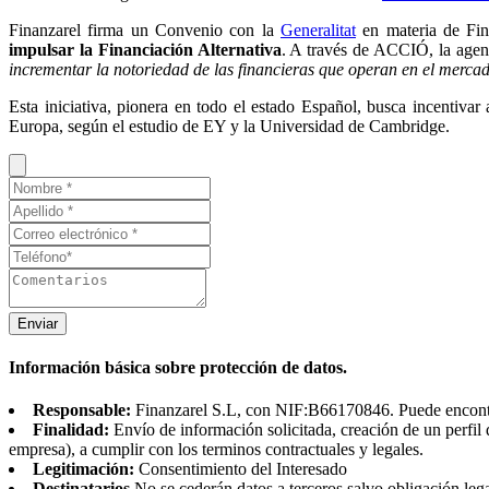
Finanzarel firma un Convenio con la
Generalitat
en materia de Fina
impulsar la Financiación Alternativa
. A través de ACCIÓ, la agenc
incrementar la notoriedad
de las financieras que operan en el mercad
Esta iniciativa, pionera en todo el estado Español, busca incentiva
Europa, según el estudio de EY y la Universidad de Cambridge.
Enviar
Información básica sobre protección de datos.
Responsable:
Finanzarel S.L, con NIF:B66170846. Puede encontrar
Finalidad:
Envío de información solicitada, creación de un perfil 
empresa), a cumplir con los terminos contractuales y legales.
Legitimación:
Consentimiento del Interesado
Destinatarios
No se cederán datos a terceros salvo obligación leg