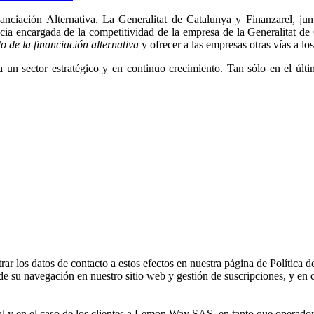
nciación Alternativa. La Generalitat de Catalunya y Finanzarel, ju
ia encargada de la competitividad de la empresa de la Generalitat de C
o de la financiación alternativa
y ofrecer a las empresas otras vías a los
r a un sector estratégico y en continuo crecimiento. Tan sólo en el ú
 los datos de contacto a estos efectos en nuestra página de Política d
de su navegación en nuestro sitio web y gestión de suscripciones, y en c
al y en el caso de los clientes a Lemon Way SAS, en tanto que operador