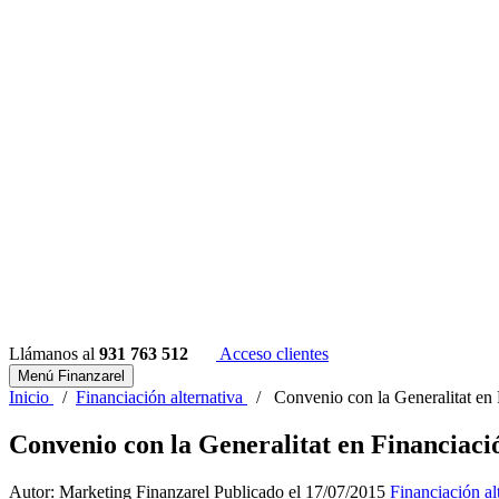
Llámanos al
931 763 512
Acceso clientes
Menú Finanzarel
Inicio
/
Financiación alternativa
/
Convenio con la Generalitat en 
Convenio con la Generalitat en Financiaci
Autor: Marketing Finanzarel
Publicado el 17/07/2015
Financiación al