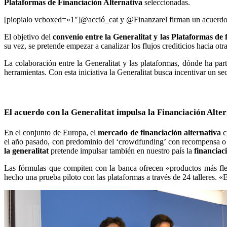
Plataformas de Financiación Alternativa
seleccionadas.
[piopialo vcboxed=»1″]@acció_cat y @Finanzarel firman un acuerdo de
El objetivo del
convenio entre la Generalitat y las Plataformas de 
su vez, se pretende empezar a canalizar los flujos crediticios hacia ot
La colaboración entre la Generalitat y las plataformas, dónde ha pa
herramientas. Con esta iniciativa la Generalitat busca incentivar un s
El acuerdo con la Generalitat impulsa la Financiación Alte
En el conjunto de Europa, el
mercado de financiación alternativa
c
el año pasado, con predominio del ‘crowdfunding’ con recompensa o 
la generalitat
pretende impulsar también en nuestro país la
financiac
Las fórmulas que compiten con la banca ofrecen «productos más flex
hecho una prueba piloto con las plataformas a través de 24 talleres. 