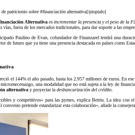
 patricionio sobre #financiación alternativa[/piopialo]
financiación Alternativa
es
incrementar la presencia y el peso de la F
ras vías, fuera de los mercados tradicionales, para dar soporte a las emp
rticipado Paulino de Evan, cofundador de Finanzarel tendrá una duració
ector de futuro que ya tiene una presencia destacada en países como Esta
rnativa
reció el 144% el año pasado, hasta los 2.957 millones de euros. En ese 
micromecenazgo, una modalidad que no está sujeta a la ley de financi
ión alternativa
y proyectar la
desbancarización del crédito
.
ibles y competitivos» para las pymes, explica Betriu. La idea con e
«El convenio pretende estandarizar esta colaboración», añade la consejer