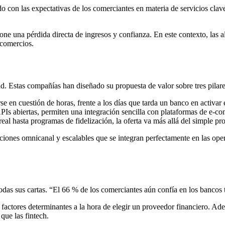
con las expectativas de los comerciantes en materia de servicios clave
ne una pérdida directa de ingresos y confianza. En este contexto, las alt
 comercios.
dad. Estas compañías han diseñado su propuesta de valor sobre tres pilar
e en cuestión de horas, frente a los días que tarda un banco en activar e
APIs abiertas, permiten una integración sencilla con plataformas de e-c
 real hasta programas de fidelización, la oferta va más allá del simple p
iones omnicanal y escalables que se integran perfectamente en las ope
odas sus cartas. “El 66 % de los comerciantes aún confía en los bancos 
 factores determinantes a la hora de elegir un proveedor financiero. A
que las fintech.