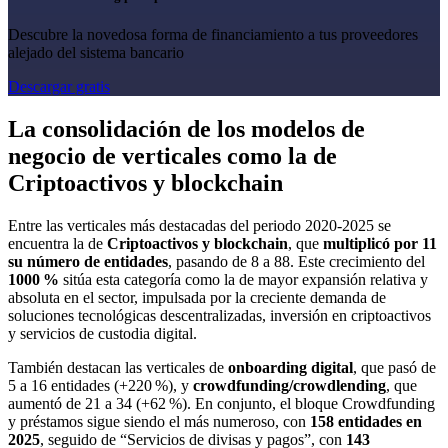
Descubre la novedosa forma de financiamiento a tus proveedores
alejado del sistema bancario
Descargar gratis
La consolidación de los modelos de
negocio de verticales como la de
Criptoactivos y blockchain
Entre las verticales más destacadas del periodo 2020-2025 se
encuentra la de
Criptoactivos y blockchain
, que
multiplicó por 11
su número de entidades
, pasando de 8 a 88. Este crecimiento del
1000 %
sitúa esta categoría como la de mayor expansión relativa y
absoluta en el sector, impulsada por la creciente demanda de
soluciones tecnológicas descentralizadas, inversión en criptoactivos
y servicios de custodia digital.
También destacan las verticales de
onboarding digital
, que pasó de
5 a 16 entidades (+220 %), y
crowdfunding/crowdlending
, que
aumentó de 21 a 34 (+62 %). En conjunto, el bloque Crowdfunding
y préstamos sigue siendo el más numeroso, con
158 entidades en
2025
, seguido de “Servicios de divisas y pagos”, con
143