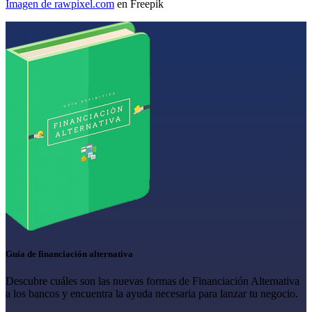
Imagen de rawpixel.com
en Freepik
Guía de financiación alternativa
Descubre cuáles son las nuevas formas de Financiación Alternativa
a los bancos y encuentra la ayuda necesaria para lanzar tu negocio.