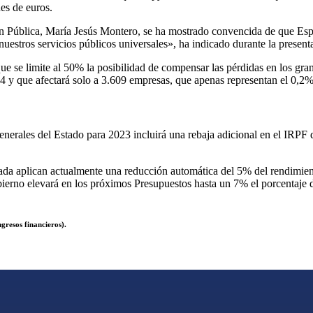
es de euros.
ón Pública, María Jesús Montero, se ha mostrado convencida de que Esp
uestros servicios públicos universales», ha indicado durante la presenta
e se limite al 50% la posibilidad de compensar las pérdidas en los gra
4 y que afectará solo a 3.609 empresas, que apenas representan el 0,2%
rales del Estado para 2023 incluirá una rebaja adicional en el IRPF d
icada aplican actualmente una reducción automática del 5% del rendimi
obierno elevará en los próximos Presupuestos hasta un 7% el porcentaj
gresos financieros).