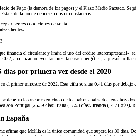
dio de Pago (la demora de los pagos) y el Plazo Medio Pactado. Según 
3. Esta subida puede deberse a dos circunstancias:
aceptar peores condiciones de venta.
des clientes.
s?
 financia el circulante y limita el uso del crédito interempresarial», 
 2022, amenazan nuevos factores: la crisis energética, la presión inflacio
5 días por primera vez desde el 2020
 en el primer trimestre de 2022. Esta cifra se sitúa 0,41 días por deba
da se debe «a los recortes en cinco de los países analizados, encabezad
 son Portugal (26,39 días), Italia (17,53 días), Irlanda (14,71 días), R
 en España
orme afirma que Melilla es la única comunidad que supera los 30 días. D