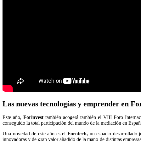
Las nuevas tecnologías y emprender en Fo
Este año,
Forinvest
también acogerá también el VIII Foro Interna
conseguido la total participación del mundo de la mediación en España
Una novedad de este año es el
Forotech,
un espacio desarrollado j
innovadoras y de gran valor añadido de la mano de distintas empresas