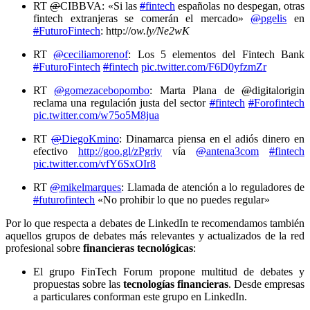
RT
@
CIBBVA: «Si las
#
fintech
españolas no despegan, otras
fintech extranjeras se comerán el mercado»
@
pgelis
en
#
FuturoFintech
: http://o
w.ly/Ne2wK
RT
@
ceciliamorenof
: Los 5 elementos del Fintech Bank
#
FuturoFintech
#
fintech
pic.twitter.com/F6D0yfzmZr
RT
@
gomezacebopombo
: Marta Plana de
@
digitalorigin
reclama una regulación justa del sector
#
fintech
#
Forofintech
pic.twitter.com/w75o5M8jua
RT
@
DiegoKmino
: Dinamarca piensa en el adiós dinero en
efectivo
http://goo.gl/zPgriy
vía
@
antena3com
#
fintech
pic.twitter.com/vfY6SxOIr8
RT
@
mikelmarques
: Llamada de atención a lo reguladores de
#
futurofintech
«No prohibir lo que no puedes regular»
Por lo que respecta a debates de LinkedIn te recomendamos también
aquellos grupos de debates más relevantes y actualizados de la red
profesional sobre
financieras tecnológicas
:
El grupo FinTech Forum propone multitud de debates y
propuestas sobre las
tecnologías financieras
. Desde empresas
a particulares conforman este grupo en LinkedIn.