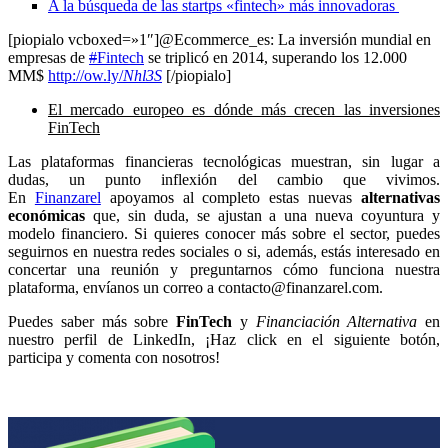
A la búsqueda de las startps «fintech» más innovadoras
[piopialo vcboxed=»1″]@Ecommerce_es: La inversión mundial en
empresas de
#
Fintech
se triplicó en 2014, superando los 12.000
MM$
http://ow.ly/
Nhl3S
[/piopialo]
El mercado europeo es dónde más crecen las inversiones
FinTech
Las plataformas financieras tecnológicas muestran, sin lugar a
dudas, un punto inflexión del cambio que vivimos.
En
Finanzarel
apoyamos al completo estas nuevas
alternativas
económicas
que, sin duda, se ajustan a una nueva coyuntura y
modelo financiero. Si quieres conocer más sobre el sector, puedes
seguirnos en nuestra redes sociales o si, además, estás interesado en
concertar una reunión y preguntarnos cómo funciona nuestra
plataforma, envíanos un correo a contacto@finanzarel.com.
Puedes saber más sobre
FinTech
y
Financiación Alternativa
en
nuestro perfil de LinkedIn, ¡Haz click en el siguiente botón,
participa y comenta con nosotros!