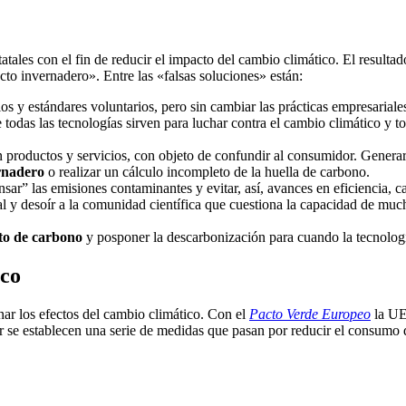
atales con el fin de reducir el impacto del cambio climático. El resulta
cto invernadero». Entre las «falsas soluciones» están:
ios y estándares voluntarios, pero sin cambiar las prácticas empresariale
e todas las tecnologías sirven para luchar contra el cambio climático y t
en productos y servicios, con objeto de confundir al consumidor. Genera
ernadero
o realizar un cálculo incompleto de la huella de carbono.
sar” las emisiones contaminantes y evitar, así, avances en eficiencia, 
l y desoír a la comunidad científica que cuestiona la capacidad de muc
to de carbono
y posponer la descarbonización para cuando la tecnologí
ico
ar los efectos del cambio climático. Con el
Pacto Verde Europeo
la UE 
lar se establecen una serie de medidas que pasan por reducir el consum