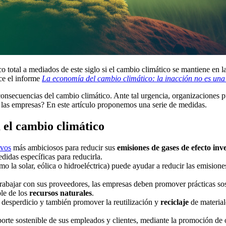
 total a mediados de este siglo si el cambio climático se mantiene en l
ice el informe
La economía del cambio climático: la inacción no es una
consecuencias del cambio climático. Ante tal urgencia, organizaciones 
r las empresas? En este artículo proponemos una serie de medidas.
 el cambio climático
ivos
más ambiciosos para reducir sus
emisiones de gases de efecto in
didas específicas para reducirla.
mo la solar, eólica o hidroeléctrica) puede ayudar a reducir las emisio
trabajar con sus proveedores, las empresas deben promover prácticas sost
ble de los
recursos naturales
.
l desperdicio y también promover la reutilización y
reciclaje
de material
porte sostenible de sus empleados y clientes, mediante la promoción de o