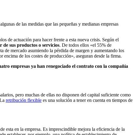
n algunas de las medidas que las pequeñas y medianas empresas
os de actuación para hacer frente a esta nueva crisis. Según el
r de sus productos o servicios
. De todos ellos «el 55% de
uota de mercado asumiendo la pérdida de margen y aumentando los
r encima de los costes de producción», aseguran desde la firma.
cuatro empresas ya han renegociado el contrato con la compañía
alarios, pero muchas de ellas no disponen del capital suficiente como
. La
retribución flexible
es una solución a tener en cuenta en tiempos de
 de esta en la empresa. Es imprescindible mejora la eficiencia de la
de establecer, por ejemplo, una política de establecimiento de