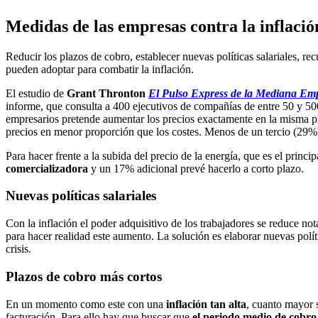
Medidas de las empresas contra la inflació
Reducir los plazos de cobro, establecer nuevas políticas salariales, recu
pueden adoptar para combatir la inflación.
El estudio de
Grant Thronton
El Pulso Express de la Mediana Em
informe, que consulta a 400 ejecutivos de compañías de entre 50 y 5
empresarios pretende aumentar los precios exactamente en la misma p
precios en menor proporción que los costes. Menos de un tercio (29%)
Para hacer frente a la subida del precio de la energía, que es el princi
comercializadora
y un 17% adicional prevé hacerlo a corto plazo.
Nuevas políticas salariales
Con la inflación el poder adquisitivo de los trabajadores se reduce n
para hacer realidad este aumento. La solución es elaborar nuevas polít
crisis.
Plazos de cobro más cortos
En un momento como este con una
inflación tan alta
, cuanto mayor s
facturación. Para ello hay que buscar que
el periodo medio de cobro 