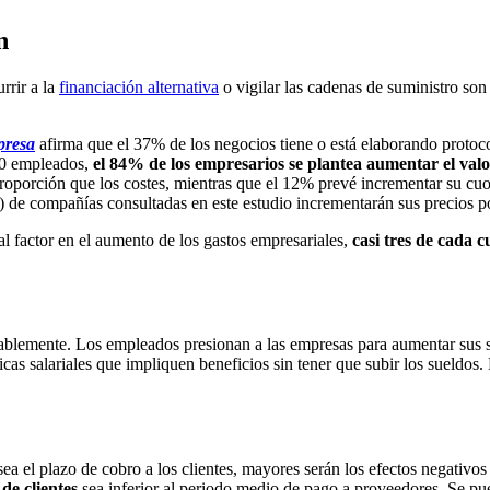
n
rrir a la
financiación alternativa
o vigilar las cadenas de suministro so
presa
afirma que el 37% de los negocios tiene o está elaborando protocol
00 empleados,
el 84% de los empresarios se plantea aumentar el valo
roporción que los costes, mientras que el 12% prevé incrementar su c
 de compañías consultadas en este estudio incrementarán sus precios po
pal factor en el aumento de los gastos empresariales,
casi tres de cada 
otablemente. Los empleados presionan a las empresas para aumentar sus s
icas salariales que impliquen beneficios sin tener que subir los sueldos
ea el plazo de cobro a los clientes, mayores serán los efectos negativos
de clientes
sea inferior al periodo medio de pago a proveedores. Se pue