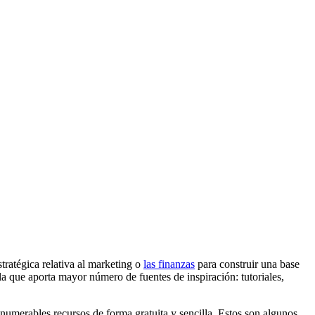
tratégica relativa al marketing o
las finanzas
para construir una base
la que aporta mayor número de fuentes de inspiración: tutoriales,
umerables recursos de forma gratuita y sencilla. Estos son algunos