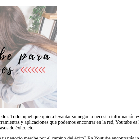
edor. Todo aquel que quiera levantar su negocio necesita información es
erramientas y aplicaciones que podemos encontrar en la red, Youtube es 
asos de éxito, etc.
 tu negocio marche por el camino del éxito? En Youtube encontrarás inn