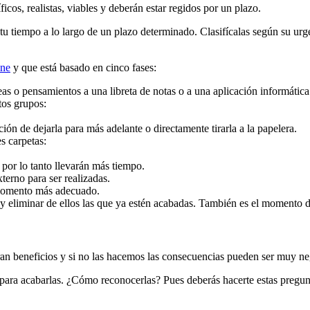
icos, realistas, viables y deberán estar regidos por un plazo.
n tu tiempo a lo largo de un plazo determinado. Clasifícalas según su u
one
y que está basado en cinco fases:
reas o pensamientos a una libreta de notas o a una aplicación informátic
tos grupos:
ión de dejarla para más adelante o directamente tirarla a la papelera.
es carpetas:
por lo tanto llevarán más tiempo.
terno para ser realizadas.
 momento más adecuado.
 y eliminar de ellos las que ya estén acabadas. También es el momento d
an beneficios y si no las hacemos las consecuencias pueden ser muy ne
o para acabarlas. ¿Cómo reconocerlas? Pues deberás hacerte estas pregun