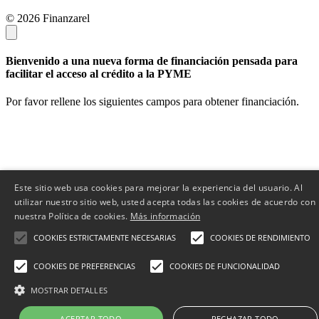
© 2026 Finanzarel
Bienvenido a una nueva forma de financiación pensada para
facilitar el acceso al crédito a la PYME
Por favor rellene los siguientes campos para obtener financiación.
Este sitio web usa cookies para mejorar la experiencia del usuario. Al
utilizar nuestro sitio web, usted acepta todas las cookies de acuerdo con
nuestra Política de cookies.
Más información
COOKIES ESTRICTAMENTE NECESARIAS
COOKIES DE RENDIMIENTO
COOKIES DE PREFERENCIAS
COOKIES DE FUNCIONALIDAD
MOSTRAR DETALLES
ACEPTAR TODO
RECHAZAR TODO