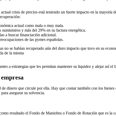
tual crisis de precios está teniendo un fuerte impacto en la mayoría d
recuperación:
económica actual como mala o muy mala.
s suministros y más del 29% en su factura energética.
as a buscar financiación adicional.
 preocupaciones de las pymes españolas.
esas no se habían recuperado aún del duro impacto que tuvo en su econ
ída de la misma
ntes a estrategias que les permitan mantener su liquidez y alejar así el
a empresa
de dinero que circule por ella. Hay que contar también con los bienes o
para asegurar su solvencia.
ará como resultado el Fondo de Maniobra o Fondo de Rotación que es la ca