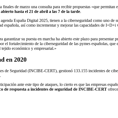
 finales de marzo una consulta para recibir propuestas «que permitan el
bierto hasta el 21 de abril a las 7 de la tarde
.
genda España Digital 2025, tienen a la ciberseguridad como uno de sus 
dad española, así como incrementar y mejorar las capacidades de I+D+i vi
ara garantizar su puesta en marcha ha abierto este plazo para presentar p
or el fortalecimiento de la ciberseguridad de las pymes españolas, que 
l tejido económico y empresarial.»
ad en 2020
tes de Seguridad (INCIBE-CERT), gestionó 133.155 incidentes de cibers
.
cipación ante este tipo de ataques, lo cierto es que las empresas españ
ico de respuesta a incidentes de seguridad de INCIBE-CERT
ofrece