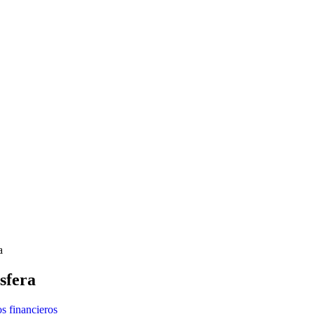
a
sfera
s financieros