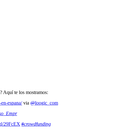
s? Aquí te los mostramos:
-en-espana/
via
@
loogic_com
so_Empr
.gl/29FcEX
#
crowdfunding