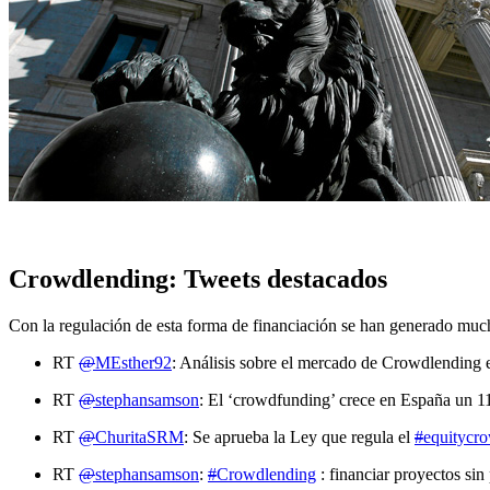
Crowdlending: Tweets destacados
Con la regulación de esta forma de financiación se han generado muchí
RT
@
MEsther92
: Análisis sobre el mercado de Crowdlending
RT
@
stephansamson
: El ‘crowdfunding’ crece en España un 
RT
@
ChuritaSRM
: Se aprueba la Ley que regula el
#
equitycr
RT
@
stephansamson
:
#
Crowdlending
: financiar proyectos sin