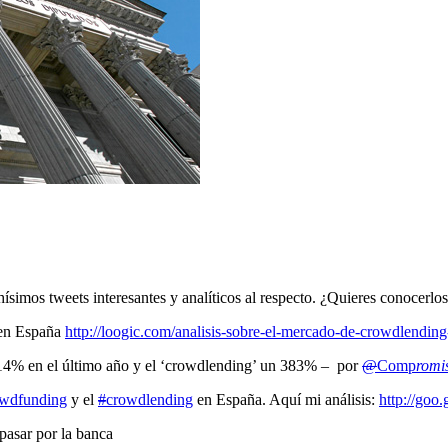
simos tweets interesantes y analíticos al respecto. ¿Quieres conocerlo
 en España
http://loogic.com/analisis-sobre-el-mercado-de-crowdlending
114% en el último año y el ‘crowdlending’ un 383% – por
@
Comp
romi
owdfunding
y el
#
crowdlending
en España. Aquí mi análisis:
http://goo
 pasar por la banca