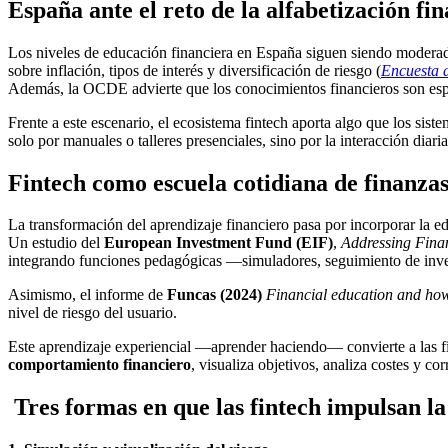
España ante el reto de la alfabetización fi
Los niveles de educación financiera en España siguen siendo modera
sobre inflación, tipos de interés y diversificación de riesgo (
E
ncuesta 
Además, la OCDE advierte que los conocimientos financieros son espec
Frente a este escenario, el ecosistema fintech aporta algo que los sis
solo por manuales o talleres presenciales, sino por la interacción diari
Fintech como escuela cotidiana de finanza
La transformación del aprendizaje financiero pasa por incorporar la edu
Un estudio del
European Investment Fund (EIF)
,
Addressing Finan
integrando funciones pedagógicas —simuladores, seguimiento de inve
Asimismo, el informe de
Funcas (2024)
Financial education and how
nivel de riesgo del usuario.
Este aprendizaje experiencial —aprender haciendo— convierte a las f
comportamiento financiero
, visualiza objetivos, analiza costes y co
Tres formas en que las fintech impulsan la