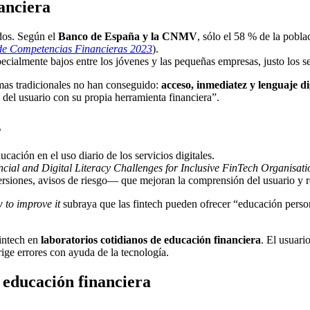
nanciera
dos. Según el
Banco de España y la CNMV
, sólo el 58 % de la pobl
de Competencias Financieras 2023
).
ialmente bajos entre los jóvenes y las pequeñas empresas, justo los s
temas tradicionales no han conseguido:
acceso, inmediatez y lenguaje di
a del usuario con su propia herramienta financiera”.
s
cación en el uso diario de los servicios digitales.
cial and Digital Literacy Challenges for Inclusive FinTech Organisat
rsiones, avisos de riesgo— que mejoran la comprensión del usuario y 
 to improve it
subraya que las fintech pueden ofrecer “educación person
intech en
laboratorios cotidianos de educación financiera
. El usuari
rrige errores con ayuda de la tecnología.
 educación financiera