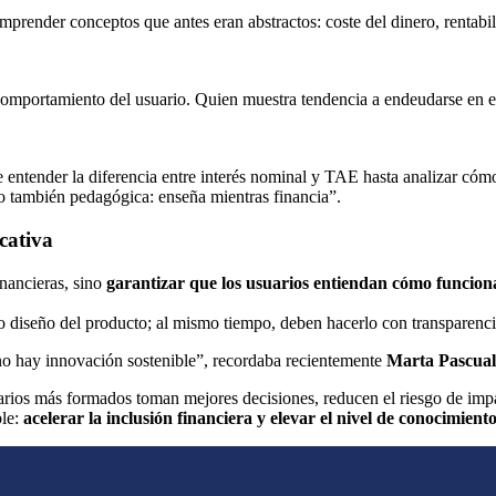
mprender conceptos que antes eran abstractos: coste del dinero, rentabili
l comportamiento del usuario. Quien muestra tendencia a endeudarse en ex
ntender la diferencia entre interés nominal y TAE hasta analizar cómo a
o también pedagógica: enseña mientras financia”.
cativa
inancieras, sino
garantizar que los usuarios entiendan cómo funcion
o diseño del producto; al mismo tiempo, deben hacerlo con transparencia,
 no hay innovación sostenible”, recordaba recientemente
Marta Pascual
arios más formados toman mejores decisiones, reducen el riesgo de impa
ble:
acelerar la inclusión financiera y elevar el nivel de conocimien