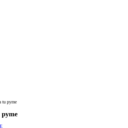
a tu pyme
u pyme
ME