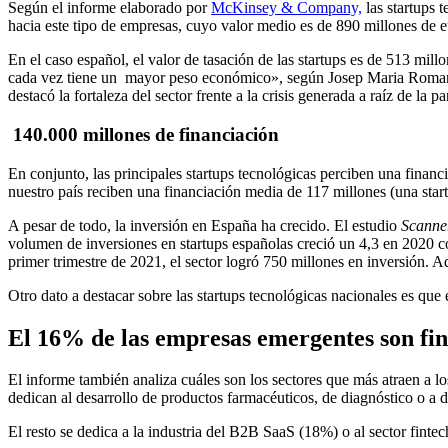
Según el informe elaborado por
McKinsey & Company,
las startups 
hacia este tipo de empresas, cuyo valor medio es de 890 millones de e
En el caso español, el valor de tasación de las startups es de 513 mil
cada vez tiene un mayor peso económico», según Josep Maria Romanc
destacó la fortaleza del sector frente a la crisis generada a raíz de la 
140.000 millones de financiación
En conjunto, las principales startups tecnológicas perciben una finan
nuestro país reciben una financiación media de 117 millones (una sta
A pesar de todo, la inversión en España ha crecido. El estudio
Scanne
volumen de inversiones en startups españolas creció un 4,3 en 2020 co
primer trimestre de 2021, el sector logró 750 millones en inversión. 
Otro dato a destacar sobre las startups tecnológicas nacionales es qu
El 16% de las empresas emergentes son fint
El informe también analiza cuáles son los sectores que más atraen a l
dedican al desarrollo de productos farmacéuticos, de diagnóstico o a 
El resto se dedica a la industria del B2B SaaS (18%) o al sector finte