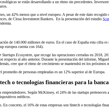
tecnológicas se están desarrollando a un ritmo sin precedentes. Inversor
uros.
lones, un 42% menos que a nivel europeo. A pesar de este dato recogido 
es, de Closa Investment Bankers. En la presentación del estudio
Sca
pandemia.
ciación de 140.000 millones de euros. En el caso de España esta cifra 
rtup europea cuenta con 164).
r Startups Ecosystem
, que recoge las operaciones cerradas en 2018, 20
n respecto al año anterior. Durante la presentación del informe, Migue
Además, cree que el ritmo de crecimiento se mantendrá en los próximos 
e el promedio de personas empleadas es un 12% superior al de Europa.
ech o tecnologías financieras para la banca
os emprendedores. Según McKinsey, el 24% de las startups pertenecen a 
dispositivos médicos.
ch. En concreto, el 16% de estas empresas son fintech o tecnologías fina