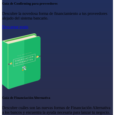
Guía de Confirming para proveedores
Descubre la novedosa forma de financiamiento a tus proveedores
alejado del sistema bancario.
Descargar gratis
Guía de Financiación Alternativa
Descubre cuáles son las nuevas formas de Financiación Alternativa
a los bancos y encuentra la ayuda necesaria para lanzar tu negocio.