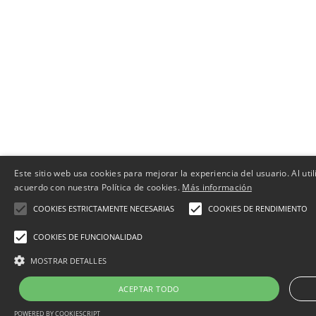
Este sitio web usa cookies para mejorar la experiencia del usuario. Al uti
acuerdo con nuestra Política de cookies.
Más información
COOKIES ESTRICTAMENTE NECESARIAS
COOKIES DE RENDIMIENTO
COOKIES DE FUNCIONALIDAD
MOSTRAR DETALLES
ACEPTAR TODO
POWERED BY COOKIESCRIPT