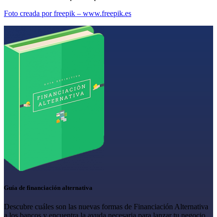
Foto creada por freepik – www.freepik.es
Guía de financiación alternativa
Descubre cuáles son las nuevas formas de Financiación Alternativa
a los bancos y encuentra la ayuda necesaria para lanzar tu negocio.