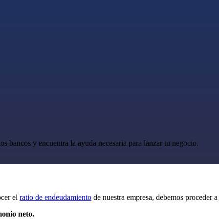
os bancos y encuentra la ayuda necesaria para lanzar tu negocio.
ocer el
ratio de endeudamiento
de nuestra empresa, debemos proceder a s
monio neto.