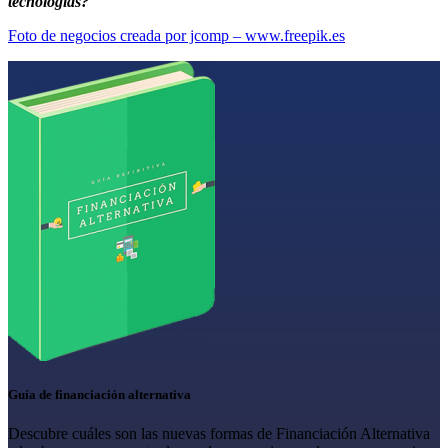
tecnologías?
Foto de negocios creada por jcomp – www.freepik.es
Guía de financiación alternativa
Descubre cuáles son las nuevas formas de Financiación Alternativa