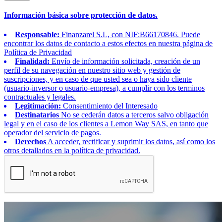
Información básica sobre protección de datos.
Responsable:
Finanzarel S.L, con NIF:B66170846. Puede
encontrar los datos de contacto a estos efectos en nuestra página de
Política de Privacidad
Finalidad:
Envío de información solicitada, creación de un
perfil de su navegación en nuestro sitio web y gestión de
suscripciones, y en caso de que usted sea o haya sido cliente
(usuario-inversor o usuario-empresa), a cumplir con los terminos
contractuales y legales.
Legitimación:
Consentimiento del Interesado
Destinatarios
No se cederán datos a terceros salvo obligación
legal y en el caso de los clientes a Lemon Way SAS, en tanto que
operador del servicio de pagos.
Derechos
A acceder, rectificar y suprimir los datos, así como los
otros detallados en la política de privacidad.