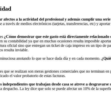
vidad
r afectos a la actividad del profesional y además cumplir una serie 
 a través de medios electrónicos (tarjetas, transferencias, etc) y aportar
 es
¿Cómo demostrar que este gasto está directamente relacionado 
os en su contabilidad ya que en muchas ocasiones resulta imposible apor
actura oficial sino que entregan un ticket de caja impreso en un tipo de 
 resulta inviable.
ma minuciosa anotando lo que se hace dada día y en cada momento.
¿Quié
nes que se realizan son meras gestiones comerciales que no terminan en
ado el valor probatorio de estas facturas.
es independientes que trabajan desde casa se atreve a desgravarse 
 despacho. La ley dice que solo se puede afectar un 10% de la superfici