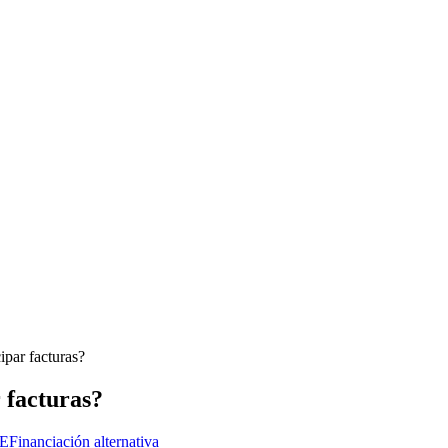
ipar facturas?
r facturas?
ME
Financiación alternativa