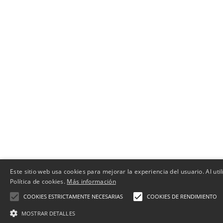
Este sitio web usa cookies para mejorar la experiencia del usuario. Al ut
Política de cookies.
Más información
COOKIES ESTRICTAMENTE NECESARIAS
COOKIES DE RENDIMIENTO
MOSTRAR DETALLES