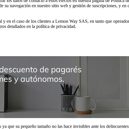
 los datos de contacto a estos efectos en nuestra página de Política d
de su navegación en nuestro sitio web y gestión de suscripciones, y en c
al y en el caso de los clientes a Lemon Way SAS, en tanto que operador
tros detallados en la política de privacidad.
s ya que su pequeño tamaño no las hace invisibles ante los delincuente