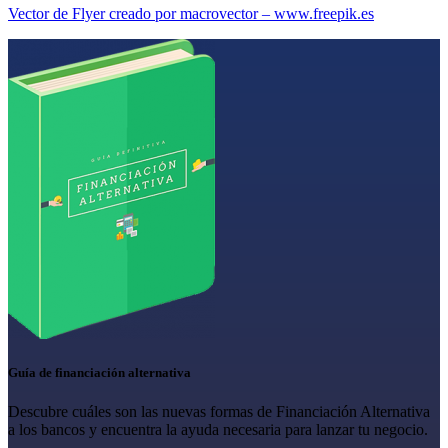
Vector de Flyer creado por macrovector – www.freepik.es
Guía de financiación alternativa
Descubre cuáles son las nuevas formas de Financiación Alternativa
a los bancos y encuentra la ayuda necesaria para lanzar tu negocio.